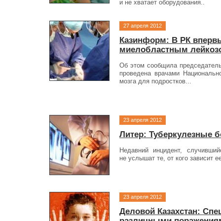
и не хватает оборудования..
27 апреля 2012
Казинформ: В PК впервы
миелобластным лейкоз
Об этом сообщила председатель
проведена врачами Национально
мозга для подростков...
23 апреля 2012
Литер: Туберкулезные 
Недавний инцидент, случивший
не услышат те, от кого зависит 
23 апреля 2012
Деловой Казахстан: Сп
различными поражения