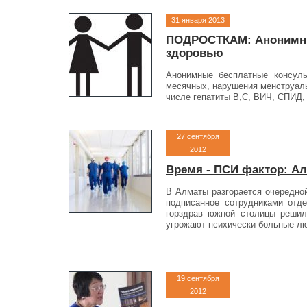
31 января 2013
ПОДРОСТКАМ: Анонимные
здоровью
Анонимные бесплатные консуль
месячных, нарушения менструаль
числе гепатиты В,С, ВИЧ, СПИД,
27 сентября
2012
Время - ПСИ фактор: А
В Алматы разгорается очередно
подписанное сотрудниками отд
горздрав южной столицы решил
угрожают психически больные лю
19 сентября
2012