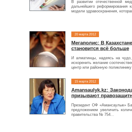
В развитии отечественной ме
дальнейшего реформирования ка
модели здравоохранения, котора
20 марта 2012
Мегаполис: В Казахста
становится всё больше
И алматинцы, надеясь на чудо,
искоренить желание соотечестве
центр или районную поликлинику
15 марта 2012
Amansaulyk.kz: Законод
призывают правозащит
Президент ОФ «Амансаулык» Бах
предложением увеличить колич
правительства № 754...