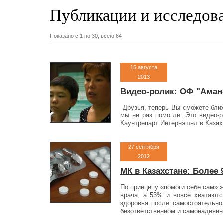
Публикации и исследов
Показано c 1 по 30, всего 64
15 августа
2013
Видео-ролик: ОФ "Аман-
Друзья, теперь Вы сможете ближ
мы не раз помогли. Это видео-
Каунтрепарт Интернэшнл в Казах
27 сентября
2012
МК в Казахстане: Более
По принципу «помоги себе сам» 
врача, а 53% и вовсе хватаютс
здоровья после самостоятельно
безответственном и са­монадеянн