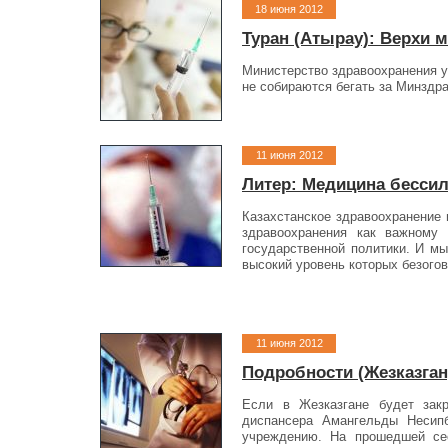
18 июня 2012
Туран (Атырау): Верхи м
Министерство здравоохранения уш
не собираются бегать за Минздра
11 июня 2012
Литер: Медицина бесси
Казахстанское здравоохранение 
здравоохранения как важному 
государственной политики. И м
высокий уровень которых безогов
11 июня 2012
Подробности (Жезказган
Если в Жезказгане будет закр
диспансера Амангельды Несип
учреждению. На прошед­шей се