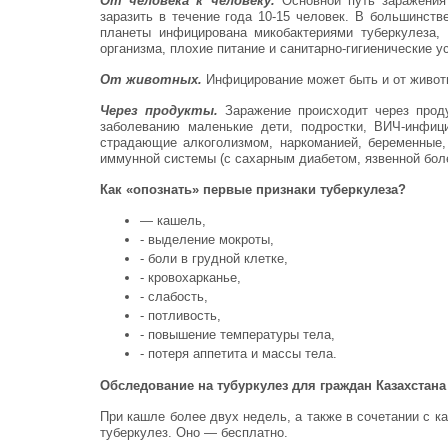
От человека к человеку.
Основной путь заражения 
заразить в течение года 10-15 человек. В большинст
планеты инфицирована микобактериями туберкулеза,
организма, плохие питание и санитарно-гигиенические 
От животных.
Инфицирование может быть и от животн
Через продукты.
Заражение происходит через проду
заболеванию маленькие дети, подростки, ВИЧ-инфиц
страдающие алкоголизмом, наркоманией, беременные,
иммунной системы (с сахарным диабетом, язвенной бо
Как «опознать» первые признаки туберкулеза?
— кашель,
- выделение мокроты,
- боли в грудной клетке,
- кровохарканье,
- слабость,
- потливость,
- повышение температуры тела,
- потеря аппетита и массы тела.
Обследование на тубуркулез для граждан Казахстана
При кашле более двух недель, а также в сочетании с к
туберкулез. Оно — бесплатно.