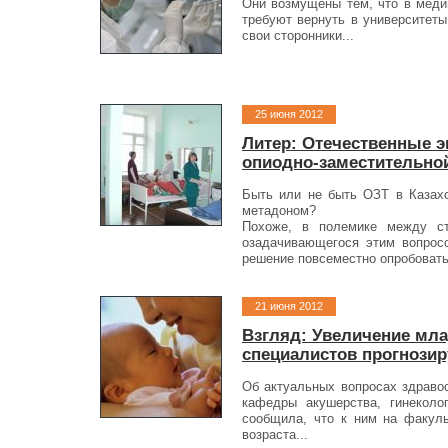
Они возмущены тем, что в медиц
требуют вернуть в университеты
свои сторонники...
25 июня 2012
Литер: Отечественные э
опиодно-заместительно
Быть или не быть ОЗТ в Казахс
метадоном?
Похоже, в полемике между ст
озадачивающегося этим вопросо
решение повсеместно опробовать 
21 июня 2012
Взгляд: Увеличение мла
специалистов прогнозир
Об актуальных вопросах здраво­
кафедры акушерства, гинеколог
сообщила, что к ним на факуль
возраста...