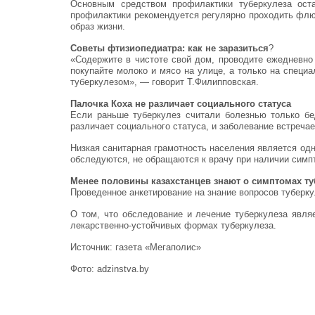
Основным средством профилактики туберкулеза ос
профилактики рекомендуется регулярно проходить флю
образ жизни.
Советы фтизиопедиатра: как не заразиться
?
«Содержите в чистоте свой дом, проводите ежедневно
покупайте молоко и мясо на улице, а только на специ
туберкулезом», — говорит Т.Филипповская.
Палочка Коха не различает социального статуса
Если раньше туберкулез считали болезнью только бе
различает социального статуса, и заболевание встречае
Низкая санитарная грамотность населения является од
обследуются, не обращаются к врачу при наличии симп
Менее половины казахстанцев знают о симптомах ту
Проведенное анкетирование на знание вопросов туберк
О том, что обследование и лечение туберкулеза явл
лекарственно-устойчивых формах туберкулеза.
Источник: газета «Мегаполис»
Фото: adzinstva.by